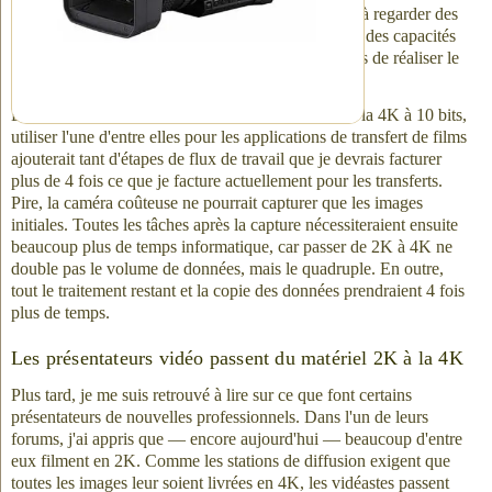
J'ai continué mes recherches et je me suis retrouvé à regarder des
caméras coûtant entre 28 000 $ et 35 000 $ qui ont des capacités
4K intéressantes, mais elles ne me permettraient pas de réaliser le
flux de travail dont j'ai besoin pour vos transferts.
En bref, bien que ces caméras coûteuses capturent la 4K à 10 bits,
utiliser l'une d'entre elles pour les applications de transfert de films
ajouterait tant d'étapes de flux de travail que je devrais facturer
plus de 4 fois ce que je facture actuellement pour les transferts.
Pire, la caméra coûteuse ne pourrait capturer que les images
initiales. Toutes les tâches après la capture nécessiteraient ensuite
beaucoup plus de temps informatique, car passer de 2K à 4K ne
double pas le volume de données, mais le quadruple. En outre,
tout le traitement restant et la copie des données prendraient 4 fois
plus de temps.
Les présentateurs vidéo passent du matériel 2K à la 4K
Plus tard, je me suis retrouvé à lire sur ce que font certains
présentateurs de nouvelles professionnels. Dans l'un de leurs
forums, j'ai appris que — encore aujourd'hui — beaucoup d'entre
eux filment en 2K. Comme les stations de diffusion exigent que
toutes les images leur soient livrées en 4K, les vidéastes passent