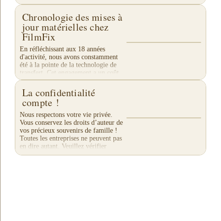
préparer les cadeaux de fin d'année.
Chronologie des mises à
Nos clients se sont habitués à notre
traditionnelle...
jour matérielles chez
FilmFix
En réfléchissant aux 18 années
d'activité, nous avons constamment
été à la pointe de la technologie de
transfert. Cet engagement a un coût,
mais il est nécessaire pour continuer à
livrer un...
La confidentialité
compte !
Nous respectons votre vie privée.
Vous conservez les droits d’auteur de
vos précieux souvenirs de famille !
Toutes les entreprises ne peuvent pas
en dire autant. Veuillez vérifier
leurs...