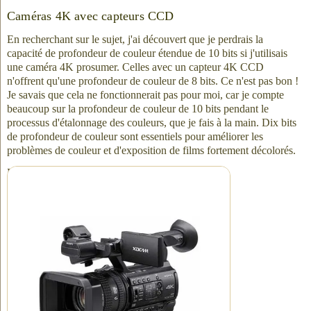
Caméras 4K avec capteurs CCD
En recherchant sur le sujet, j'ai découvert que je perdrais la
capacité de profondeur de couleur étendue de 10 bits si j'utilisais
une caméra 4K prosumer. Celles avec un capteur 4K CCD
n'offrent qu'une profondeur de couleur de 8 bits. Ce n'est pas bon !
Je savais que cela ne fonctionnerait pas pour moi, car je compte
beaucoup sur la profondeur de couleur de 10 bits pendant le
processus d'étalonnage des couleurs, que je fais à la main. Dix bits
de profondeur de couleur sont essentiels pour améliorer les
problèmes de couleur et d'exposition de films fortement décolorés.
La caméra vidéo 4K ci-dessus (que nous
n'utilisons pas) offre une profondeur de couleur de
10 bits, mais uniquement en utilisant un format de
fichier fortement compressé de 50 Mbps, ce qui ne
donne pas une image favorable. De plus, son
capteur est un capteur CMOS, et non un capteur
CCD. Pour un scanner flash comme nous
utilisons, nous nécessitons au moins un capteur
CCD, ou — mieux encore — un capteur 3-CCD,
comme le nôtre.