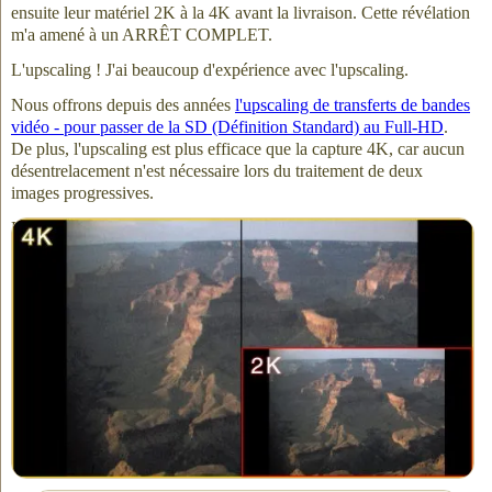
ensuite leur matériel 2K à la 4K avant la livraison. Cette révélation
m'a amené à un ARRÊT COMPLET.
L'upscaling ! J'ai beaucoup d'expérience avec l'upscaling.
Nous offrons depuis des années
l'upscaling de transferts de bandes
vidéo - pour passer de la SD (Définition Standard) au Full-HD
.
De plus, l'upscaling est plus efficace que la capture 4K, car aucun
désentrelacement n'est nécessaire lors du traitement de deux
images progressives.
L'upscale de 2K à 4K double le nombre de pixels de l'image tant
en hauteur qu'en largeur.
Je me suis retrouvé à réévaluer chaque étape de mon processus de
transfert, comme je l'ai décrit ici sur notre site
Du RAW au
FINAL
. Et effectivement — j'ai trouvé un cas où je pourrais,
concevablement,
justifier
un upscale en 4K.
Prochainement dans la partie 4 -
Guide de post-production sur
quand faire l'upscale
l'écrivain : Nathaniel Courtens