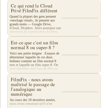
Ce qui rend le Cloud
Privé FilmFix différent
Quand la plupart des gens pensent
«stockage cloud», ils pensent aux
grands noms — Google Drive,
iCloud, Dropbox. Alors pourquoi une
entreprise de numérisation de films
proposerait-elle son...
Est-ce que c'est un film
normal 8 ou super-8 ?
Voici une petite énigme : Essayez de
déterminer laquelle de ces deux
bobines contient un film normal 8
mm et laquelle un film super-8. On
peut identifier quel type de film est
enroulé sur...
FilmFix - nous avons
maîtrisé le passage de
l'analogique au
numérique
Au cours des 18 dernières années,
nous avons remarqué qu'il n'est
jamais trop tôt pour commencer à