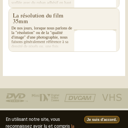
scellée avec du ruban adhésif en haut
et en...
La résolution du film
35mm
De nos jours, lorsque nous parlons de
la "résolution" ou de la "qualité
d'image" d'une photographie, nous
faisons généralement référence à sa
densité de pixels ou, une fois
imprimée, à ses...
Téléphone : (805) 640-8883
En utilisant notre site, vous
Je suis d'accord.
reconnaissez avoir lu et compris
la
Deutsch
Français
Italiano
English