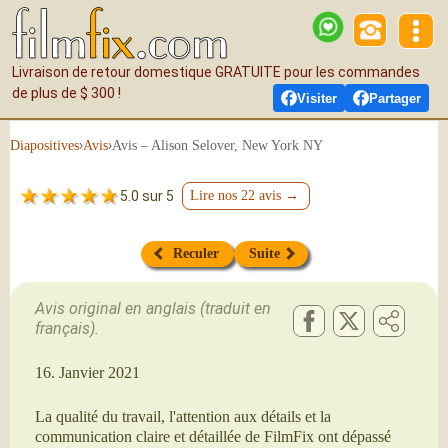
Livraison de retour domestique GRATUITE pour les commandes
de plus de $ 300 !
Visiter
Partager
›
›
Avis – Alison Selover, New York NY
Diapositives
Avis
5.0 sur 5
Lire nos 22 avis →
Reculer
Suite
Avis original en anglais (traduit en
français).
16. Janvier 2021
La qualité du travail, l'attention aux détails et la
communication claire et détaillée de FilmFix ont dépassé