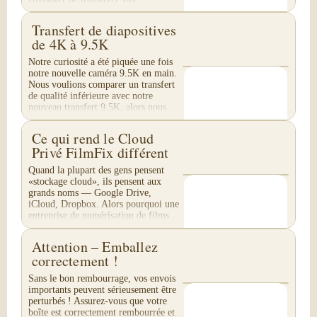
diapositives les...
Transfert de diapositives
de 4K à 9.5K
Notre curiosité a été piquée une fois
notre nouvelle caméra 9.5K en main.
Nous voulions comparer un transfert
de qualité inférieure avec notre
nouveau transfert 9.5K, alors nous
avons créé...
Ce qui rend le Cloud
Privé FilmFix différent
Quand la plupart des gens pensent
«stockage cloud», ils pensent aux
grands noms — Google Drive,
iCloud, Dropbox. Alors pourquoi une
entreprise de numérisation de films
proposerait-elle son...
Attention – Emballez
correctement !
Sans le bon rembourrage, vos envois
importants peuvent sérieusement être
perturbés ! Assurez-vous que votre
boîte est correctement rembourrée et