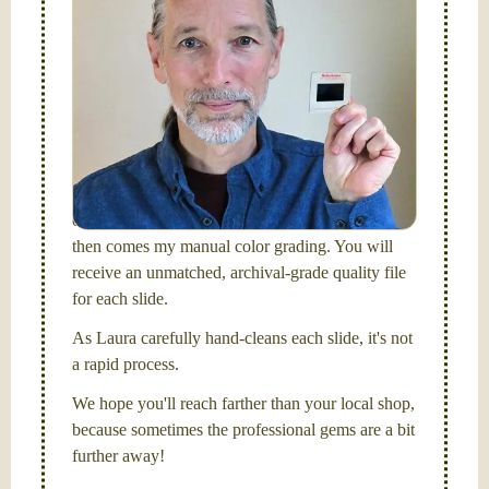
digitize them now!
Hello, I'm Nathaniel. My wife Laura and I are
FilmFix — a two person team.
I am the technical expert with a
degree in motion
picture and photography, from Brooks Institute,
Santa Barbara, CA.
I will be digitizing your slides
and adjusting both exposure and calibrating focus
on each individual image. After capturing each,
then comes my manual color grading. You will
receive an unmatched, archival-grade quality file
for each slide.
As Laura carefully hand-cleans each slide, it's not
a rapid process.
We hope you'll reach farther than your local shop,
because sometimes the professional gems are a bit
further away!