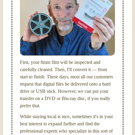
stick (or hard drive.)
Hello, I'm Nathaniel. My wife Laura and I are
FilmFix — a two person team.
I am the technical expert with a
degree in motion
picture and photography, from Brooks Institute,
Santa Barbara, CA.
First, your 8mm film will be inspected and
carefully cleaned. Then, I'll convert it — from
start to finish. These days, most all our customers
request that digital files be delivered onto a hard
drive or USB stick. However, we can put your
transfer on a DVD or Blu-ray disc, if you really
prefer that.
While staying local is nice, sometimes it's in your
best interest to expand further and find the
professional experts who specialize in this sort of