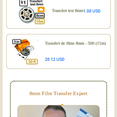
Transfert test 8mm
1.00 USD
Transfert de films 8mm - 50ft (15m)
20.12 USD
8mm Film Transfer Expert
Simplify - get your films in a "grab and go" format!
We transfer 8mm or Super 8 films onto a handy USB