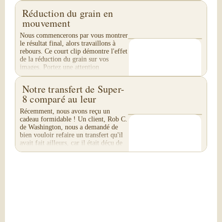
quatre parties. Nous ne réalisons pas
de transfert...
Réduction du grain en
mouvement
Nous commencerons par vous montrer
le résultat final, alors travaillons à
rebours. Ce court clip démontre l'effet
de la réduction du grain sur vos
images. Portez une attention
particulière...
Notre transfert de Super-
8 comparé au leur
Récemment, nous avons reçu un
cadeau formidable ! Un client, Rob C.
de Washington, nous a demandé de
bien vouloir refaire un transfert qu'il
avait fait ailleurs, car il était déçu de
leur...