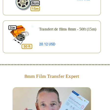
Transfert de films 8mm - 50ft (15m)
20.12 USD
8mm Film Transfer Expert
Simplify - get your films in a "grab and go" format!
We transfer 8mm or Super 8 films onto a handy USB
stick (or hard drive.)