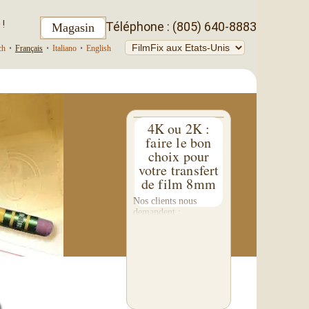
!
Téléphone : (805) 640-8883
Magasin
ch
•
Français
•
Italiano
•
English
4K ou 2K :
faire le bon
choix pour
votre transfert
de film 8mm
Nos clients nous
demandent :
"Effectuez-vous des
transferts en 4K ?"
Cette question m'a
inspiré à écrire ce blog
quelque peu technique
en quatre parties. Nous
ne réalisons pas de
transfert...