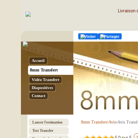
Livraison
Visiter
Partager
Accueil
8mm Transfert
Vidéo Transfert
Diapositives
Contact
›
›
Avis Transf
8mm Transfert
Avis
Lancer l'estimation
Test Transfer
5.0 sur 5