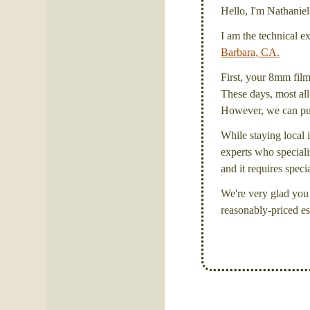
Hello, I'm Nathanie
I am the technical e
Barbara, CA.
First, your 8mm film 
These days, most all 
However, we can put 
While staying local i
experts who specializ
and it requires spec
We're very glad you 
reasonably-priced es