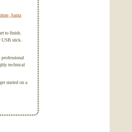
itute, Santa
t to finish.
or USB stick.
e professional
ghly technical
et started on a