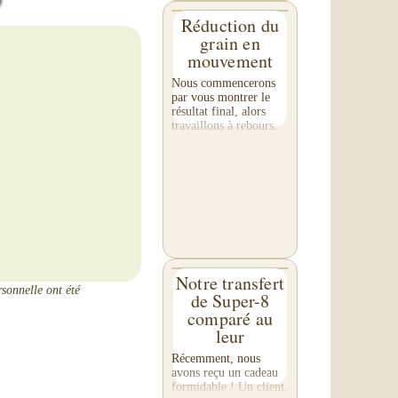
Réduction du
grain en
mouvement
Nous commencerons
par vous montrer le
résultat final, alors
travaillons à rebours.
Ce court clip démontre
l'effet de la réduction
du grain sur vos
images. Portez une
attention particulière...
Notre transfert
rsonnelle ont été
de Super-8
comparé au
leur
Récemment, nous
avons reçu un cadeau
formidable ! Un client,