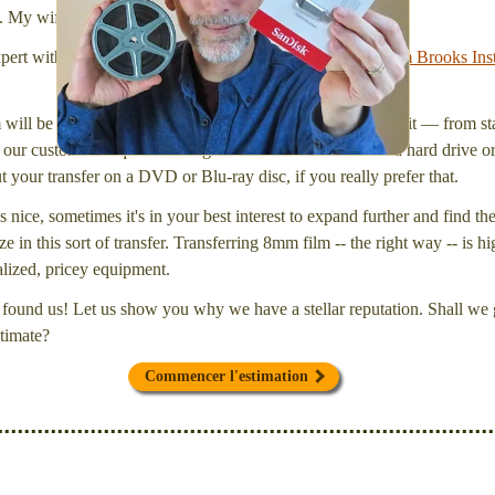
l. My wife Laura and I are FilmFix — a two person team.
xpert with a
degree in motion picture and photography, from Brooks Inst
will be inspected and carefully cleaned. Then, I'll convert it — from star
our customers request that digital files be delivered onto a hard drive 
your transfer on a DVD or Blu-ray disc, if you really prefer that.
s nice, sometimes it's in your best interest to expand further and find th
e in this sort of transfer. Transferring 8mm film -- the right way -- is hi
ialized, pricey equipment.
found us! Let us show you why we have a stellar reputation. Shall we g
timate?
Commencer l'estimation