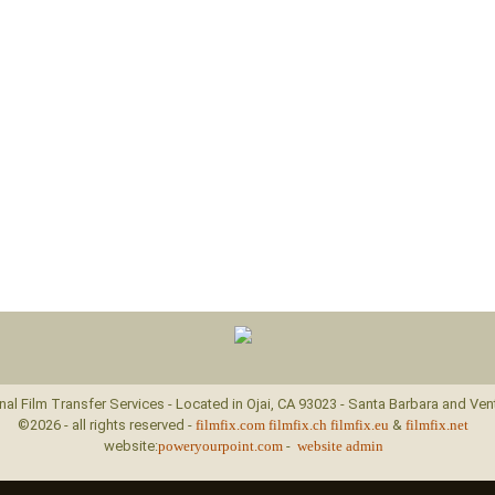
nal Film Transfer Services - Located in Ojai, CA 93023 - Santa Barbara and Ven
©2026 - all rights reserved -
filmfix.com
filmfix.ch
filmfix.eu
&
filmfix.net
website:
poweryourpoint.com
-
website admin