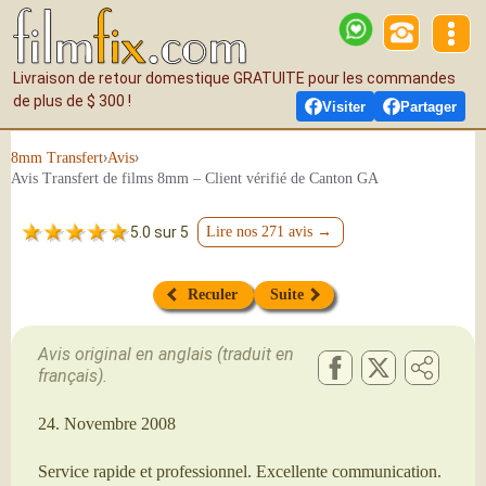
Livraison de retour domestique GRATUITE pour les commandes
de plus de $ 300 !
Visiter
Partager
›
›
8mm Transfert
Avis
Avis Transfert de films 8mm – Client vérifié de Canton GA
5.0 sur 5
Lire nos 271 avis →
Reculer
Suite
Avis original en anglais (traduit en
français).
24. Novembre 2008
Service rapide et professionnel. Excellente communication.