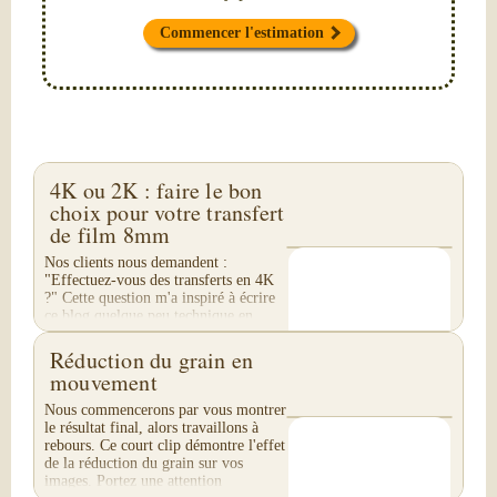
Commencer l'estimation
4K ou 2K : faire le bon
choix pour votre transfert
de film 8mm
Nos clients nous demandent :
"Effectuez-vous des transferts en 4K
?" Cette question m'a inspiré à écrire
ce blog quelque peu technique en
quatre parties. Nous ne réalisons pas
de transfert...
Réduction du grain en
mouvement
Nous commencerons par vous montrer
le résultat final, alors travaillons à
rebours. Ce court clip démontre l'effet
de la réduction du grain sur vos
images. Portez une attention