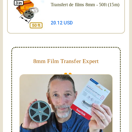
Transfert de films 8mm - 50ft (15m)
20.12 USD
8mm Film Transfer Expert
Simplify - get your films in a "grab and go" format!
We transfer 8mm or Super 8 films onto a handy USB
stick (or hard drive.)
Hello, I'm Nathaniel. My wife Laura and I are
FilmFix — a two person team.
I am the technical expert with a
degree in motion
picture and photography, from Brooks Institute,