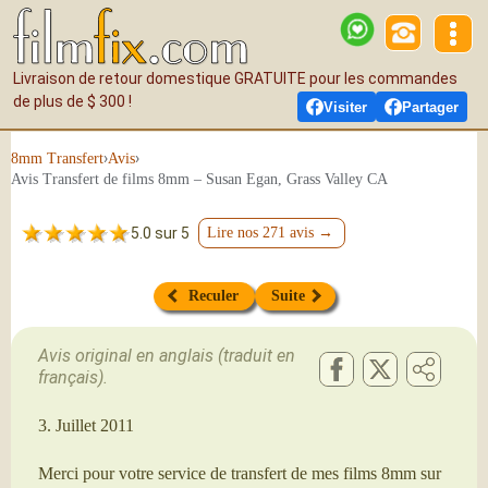
Livraison de retour domestique GRATUITE pour les commandes
de plus de $ 300 !
Visiter
Partager
›
›
8mm Transfert
Avis
Avis Transfert de films 8mm – Susan Egan, Grass Valley CA
5.0 sur 5
Lire nos 271 avis →
Reculer
Suite
Avis original en anglais (traduit en
français).
3. Juillet 2011
Merci pour votre service de transfert de mes films 8mm sur