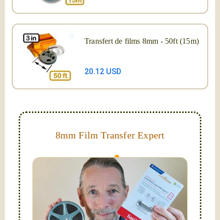
Transfert de films 8mm - 50ft (15m)
20.12 USD
8mm Film Transfer Expert
Simplify - get your films in a "grab and go" format!
We transfer 8mm or Super 8 films onto a handy USB
stick (or hard drive.)
Hello, I'm Nathaniel. My wife Laura and I are