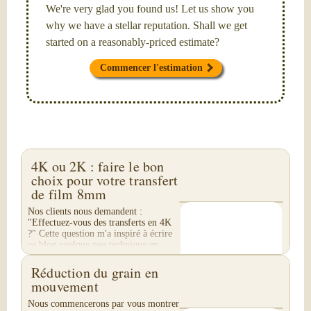
We're very glad you found us! Let us show you
why we have a stellar reputation. Shall we get
started on a reasonably-priced estimate?
Commencer l'estimation
4K ou 2K : faire le bon
choix pour votre transfert
de film 8mm
Nos clients nous demandent :
"Effectuez-vous des transferts en 4K
?" Cette question m'a inspiré à écrire
ce blog quelque peu technique en
quatre parties. Nous ne réalisons pas
de transfert...
Réduction du grain en
mouvement
Nous commencerons par vous montrer