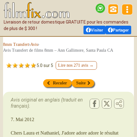
Livraison de retour domestique GRATUITE pour les commandes
de plus de $ 300 !
Visiter
Partager
›
›
8mm Transfert
Avis
Avis Transfert de films 8mm – Ann Gallimore, Santa Paula CA
5.0 sur 5
Lire nos 271 avis →
Reculer
Suite
Avis original en anglais (traduit en
français).
7. Mai 2012
Chers Laura et Nathaniel, J'adore adore adore le résultat