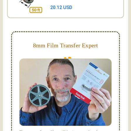
20.12 USD
8mm Film Transfer Expert
Simplify - get your films in a "grab and go" format!
We transfer 8mm or Super 8 films onto a handy USB
stick (or hard drive.)
Hello, I'm Nathaniel. My wife Laura and I are
FilmFix — a two person team.
I am the technical expert with a
degree in motion
picture and photography, from Brooks Institute,
Santa Barbara, CA.