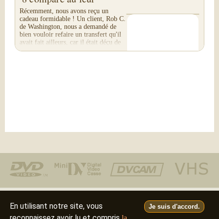
Récemment, nous avons reçu un
cadeau formidable ! Un client, Rob C.
de Washington, nous a demandé de
bien vouloir refaire un transfert qu'il
avait fait ailleurs, car il était déçu de
leur...
Téléphone : (805) 640-8883
En utilisant notre site, vous
Je suis d'accord.
reconnaissez avoir lu et compris
la