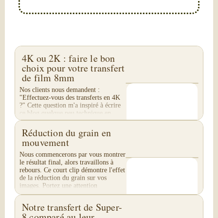
4K ou 2K : faire le bon
choix pour votre transfert
de film 8mm
Nos clients nous demandent :
"Effectuez-vous des transferts en 4K
?" Cette question m'a inspiré à écrire
ce blog quelque peu technique en
quatre parties. Nous ne réalisons pas
de transfert...
Réduction du grain en
mouvement
Nous commencerons par vous montrer
le résultat final, alors travaillons à
rebours. Ce court clip démontre l'effet
de la réduction du grain sur vos
images. Portez une attention
particulière...
Notre transfert de Super-
8 comparé au leur