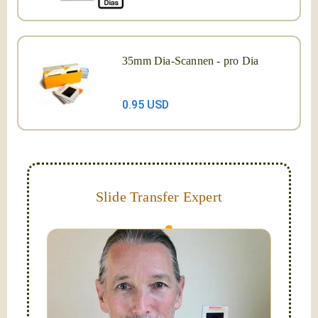
35mm Dia-Scannen - pro Dia
0.95 USD
Slide Transfer Expert
They do fade and can grow mold; let us capture and
digitize them now!
Hello, I'm Nathaniel. My wife Laura and I are
FilmFix — a two person team.