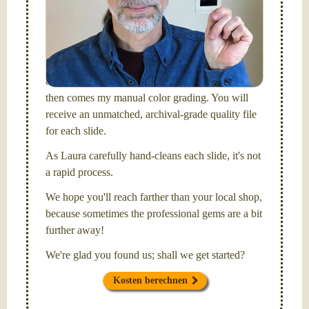
I am the technical expert with a
degree in motion
picture and photography, from Brooks Institute,
Santa Barbara, CA.
I will be digitizing your slides
and adjusting both exposure and calibrating focus
on each individual image. After capturing each,
then comes my manual color grading. You will
receive an unmatched, archival-grade quality file
for each slide.
As Laura carefully hand-cleans each slide, it's not
a rapid process.
We hope you'll reach farther than your local shop,
because sometimes the professional gems are a bit
further away!
We're glad you found us; shall we get started?
Kosten berechnen