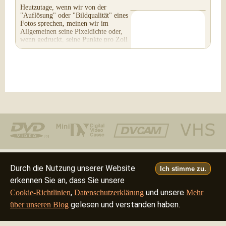
Heutzutage, wenn wir von der
"Auflösung" oder "Bildqualität" eines
Fotos sprechen, meinen wir im
Allgemeinen seine Pixeldichte oder,
wenn gedruckt, seine Punkte pro Zoll
(DPI). Zur Zeit der...
Telefon: (805) 640-8883
Durch die Nutzung unserer Website
Ich stimme zu.
erkennen Sie an, dass Sie unsere
Deutsch
Français
Italiano
English
•
•
•
,
und unsere
Cookie-Richtlinien
Datenschutzerklärung
Mehr
gelesen und verstanden haben.
über unseren Blog
©2026 - all rights reserved
filmfix.com
filmfix.ch
filmfix.net
filmfix.eu