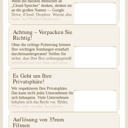
Wenn die meisten Menschen an
„Cloud-Speicher" denken, denken sie
an die großen Namen — Google
Drive, iCloud, Dropbox. Warum also
bietet ein Filmdigitalisierungs-
Unternehmen seinen eigenen...
Achtung – Verpacken Sie
Richtig!
Ohne die richtige Polsterung können
Ihre wichtigen Sendungen ernsthaft
durcheinandergeraten! Stellen Sie
sicher, dass Ihre Box ordnungsgemäß
gepolstert und von oben und unten
mit Klebeband...
Es Geht um Ihre
Privatsphäre!
Wir respektieren Ihre Privatsphäre.
Das kann nicht jedes Unternehmen für
sich behaupten. Viele Unternehmen
behalten sich das Recht vor, Bilder,
Filme oder einzelne Ausschnitte
Ihres...
Auflösung von 35mm
Filmen