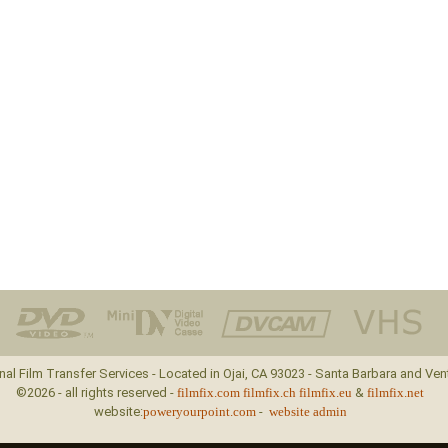
nal Film Transfer Services - Located in Ojai, CA 93023 - Santa Barbara and Ven
©2026 - all rights reserved -
filmfix.com
filmfix.ch
filmfix.eu
&
filmfix.net
website:
poweryourpoint.com
-
website admin