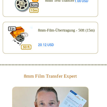
8mm Test-Transfer
1.00 USD
8mm-Film-Übertragung - 50ft (15m)
20.12 USD
8mm Film Transfer Expert
Simplify - get your films in a "grab and go" format!
We transfer 8mm or Super 8 films onto a handy USB
stick (or hard drive.)