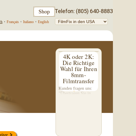
Telefon: (805) 640-8883
Shop
ch
•
Français
•
Italiano
•
English
4K oder 2K:
Die Richtige
Wahl für Ihren
8mm-
Filmtransfer
Kunden fragen uns:
"Übertragen Sie in
4K?" Diese Frage hat
mich dazu inspiriert,
diesen etwas
technischen 4-teiligen
Blog zu schreiben. Wir
führen keinen 4K-
Transfer von 8mm-
Filmen durch...
eiter