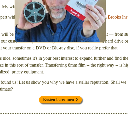
l. My wife Laura and I are FilmFix — a two person team.
xpert with a
degree in motion picture and photography, from Brooks Inst
will be inspected and carefully cleaned. Then, I'll convert it — from star
our customers request that digital files be delivered onto a hard drive 
your transfer on a DVD or Blu-ray disc, if you really prefer that.
s nice, sometimes it's in your best interest to expand further and find th
e in this sort of transfer. Transferring 8mm film -- the right way -- is hi
ialized, pricey equipment.
found us! Let us show you why we have a stellar reputation. Shall we g
timate?
Kosten berechnen