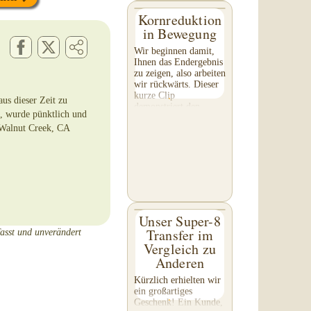
Kornreduktion
in Bewegung
Wir beginnen damit,
Ihnen das Endergebnis
zu zeigen, also arbeiten
wir rückwärts. Dieser
kurze Clip
us dieser Zeit zu
demonstriert den
t, wurde pünktlich und
Effekt der
 Walnut Creek, CA
Kornreduktion auf Ihr
Filmmaterial. Achten
Sie besonders auf...
Unser Super-8
Transfer im
fasst und unverändert
Vergleich zu
Anderen
Kürzlich erhielten wir
ein großartiges
Geschenk! Ein Kunde,