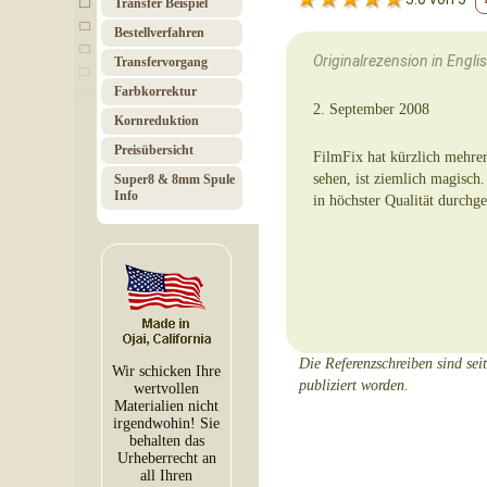
Transfer Beispiel
Bestell­verfahren
Originalrezension in Engli
Transfer­vorgang
Farb­korrektur
2. September 2008
Korn­re­duktion
Preis­über­sicht
FilmFix hat kürzlich mehrer
sehen, ist ziemlich magisch.
Super8 & 8mm Spule
Info
in höchster Qualität durch
Die Referenzschreiben sind sei
Wir schicken Ihre
publiziert worden.
wertvollen
Materialien nicht
irgendwohin! Sie
behalten das
Urheberrecht an
all Ihren