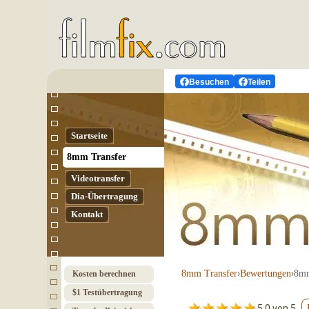
Besuchen
Teilen
Startseite
8mm Transfer
Video­transfer
Dia-Übertragung
Kontakt
›
›
8mm
8mm Transfer
Bewertungen
Kosten berechnen
$1 Test­über­tragung
5.0 von 5