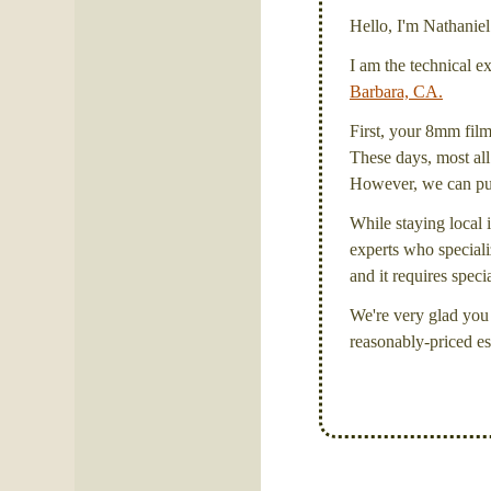
Hello, I'm Nathanie
I am the technical e
Barbara, CA.
First, your 8mm film 
These days, most all 
However, we can put 
While staying local i
experts who specializ
and it requires spec
We're very glad you 
reasonably-priced es