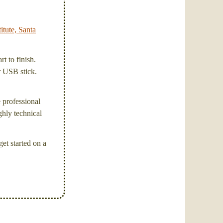
itute, Santa
t to finish.
or USB stick.
e professional
ghly technical
et started on a