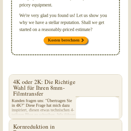
pricey equipment.
We're very glad you found us! Let us show you
why we have a stellar reputation. Shall we get
started on a reasonably-priced estimate?
Kosten berechnen
4K oder 2K: Die Richtige
Wahl für Ihren 8mm-
Filmtransfer
Kunden fragen uns: "Übertragen Sie
in 4K?" Diese Frage hat mich dazu
inspiriert, diesen etwas technischen 4-
teiligen Blog zu schreiben. Wir führen
keinen 4K-Transfer von 8mm-Filmen
durch...
Kornreduktion in