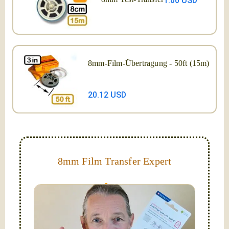
1.00 USD
8mm-Film-Übertragung - 50ft (15m)
20.12 USD
8mm Film Transfer Expert
Simplify - get your films in a "grab and go" format!
We transfer 8mm or Super 8 films onto a handy USB
stick (or hard drive.)