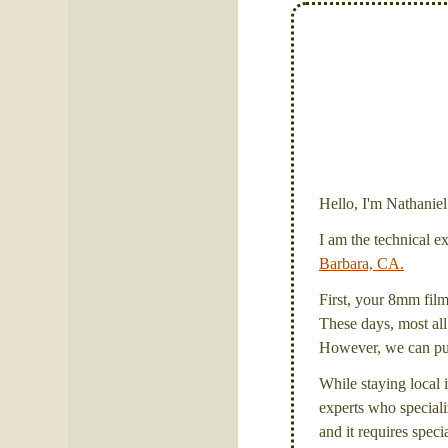
Hello, I'm Nathanie
I am the technical e
Barbara, CA.
First, your 8mm film 
These days, most all 
However, we can put 
While staying local i
experts who specializ
and it requires spec