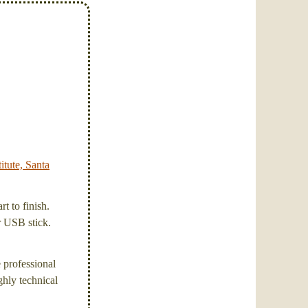
itute, Santa
t to finish.
or USB stick.
e professional
ghly technical