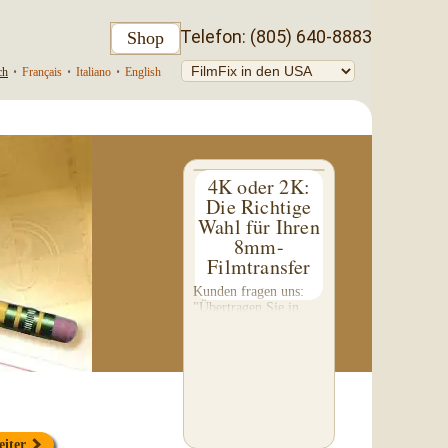
Telefon: (805) 640-8883
Shop
ch
•
Français
•
Italiano
•
English
4K oder 2K:
Die Richtige
Wahl für Ihren
8mm-
Filmtransfer
Kunden fragen uns:
"Übertragen Sie in
4K?" Diese Frage hat
mich dazu inspiriert,
diesen etwas
technischen 4-teiligen
Blog zu schreiben. Wir
führen keinen 4K-
Transfer von 8mm-
Filmen durch...
eiter