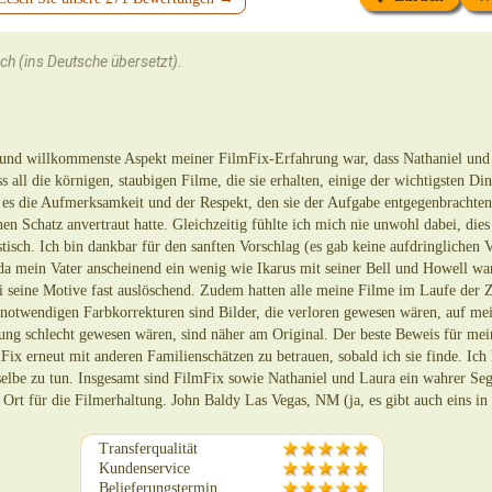
sch (ins Deutsche übersetzt).
e und willkommenste Aspekt meiner FilmFix-Erfahrung war, dass Nathaniel und 
s all die körnigen, staubigen Filme, die sie erhalten, einige der wichtigsten D
 es die Aufmerksamkeit und der Respekt, den sie der Aufgabe entgegenbrachten
inen Schatz anvertraut hatte. Gleichzeitig fühlte ich mich nie unwohl dabei, die
tisch. Ich bin dankbar für den sanften Vorschlag (es gab keine aufdringlichen 
 da mein Vater anscheinend ein wenig wie Ikarus mit seiner Bell und Howell wa
 seine Motive fast auslöschend. Zudem hatten alle meine Filme im Laufe der Z
r notwendigen Farbkorrekturen sind Bilder, die verloren gewesen wären, auf 
ung schlecht gewesen wären, sind näher am Original. Der beste Beweis für mein
Fix erneut mit anderen Familienschätzen zu betrauen, sobald ich sie finde. Ich
elbe zu tun. Insgesamt sind FilmFix sowie Nathaniel und Laura ein wahrer S
n Ort für die Filmerhaltung. John Baldy Las Vegas, NM (ja, es gibt auch eins 
Transferqualität
Kundenservice
Belieferungstermin