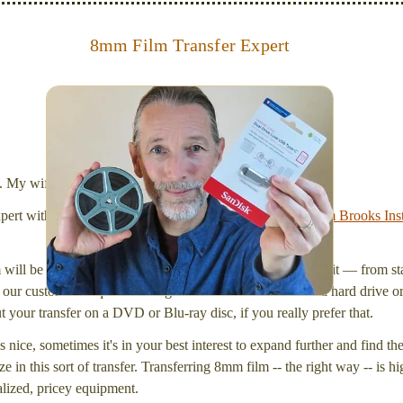
8mm Film Transfer Expert
Simplify - get your films in a "grab and go" format!
We transfer 8mm or Super 8 films onto a handy USB
stick (or hard drive.)
l. My wife Laura and I are FilmFix — a two person team.
xpert with a
degree in motion picture and photography, from Brooks Inst
will be inspected and carefully cleaned. Then, I'll convert it — from star
our customers request that digital files be delivered onto a hard drive 
your transfer on a DVD or Blu-ray disc, if you really prefer that.
s nice, sometimes it's in your best interest to expand further and find th
e in this sort of transfer. Transferring 8mm film -- the right way -- is hi
ialized, pricey equipment.