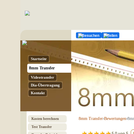
Besuchen
Teilen
Startseite
8mm Transfer
Video­transfer
Dia-Übertragung
Kontakt
›
›
8mm
8mm Transfer
Bewertungen
Kosten berechnen
Test Transfer
5.0 von 5