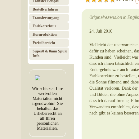
Transfer Beispiel
Bestell­verfahren
Originalrezension in Engli
Transfer­vorgang
Farb­korrektur
24. Juli 2010
Korn­re­duktion
Preis­über­sicht
Vielleicht der unerwartetst
dafür zu haben scheinen, das
Super8 & 8mm Spule
Info
Kunden sind. Vielleicht war
dass ich ihnen tatsächlich e
Endergebnis war auch fantas
Farbkorrektur zu bestellen,
die Sonne filmend und dabei
Qualität verloren. Dank de
Wir schicken Ihre
wertvollen
und Bilder, die ohne Anpass
Materialien nicht
dass ich darauf brenne, Film
irgendwohin! Sie
Verwandten empfohlen, dass
behalten das
nach gibt es keinen bessere
Urheberrecht an
all Ihren
persönlichen
Materialien.