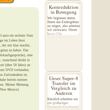
Kornreduktion
in Bewegung
Wir beginnen damit,
Ihnen das Endergebnis
zu zeigen, also arbeiten
wir rückwärts. Dieser
kurze Clip
Laura ein sechster Sinn
demonstriert den
inge im Leben ihrer
Effekt der
, der mir klar machte,
Kornreduktion auf Ihr
Filmmaterial. Achten
s getan zu haben. Das
Sie besonders auf...
Verkaufsgespräche), eine
r; manchmal direkt in
eit (über 50 Jahre) an
meiner DVD vorhanden;
e Zufriedenheit ist,
Unser Super-8
 habe bereits meinen
Transfer im
egen. Meiner Meinung
Vergleich zu
in New Mexico)
Anderen
Kürzlich erhielten wir
ein großartiges
Geschenk! Ein Kunde,