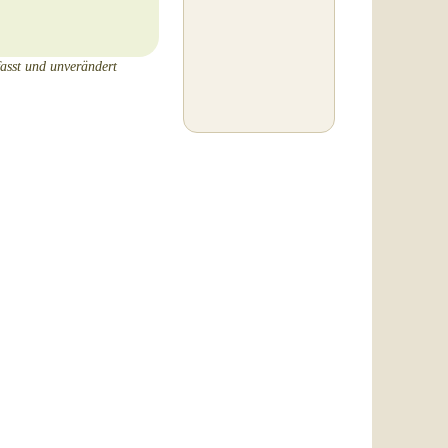
Rob C. aus
Washington, bat uns,
einen Transfer, den er
andernorts hatte
fasst und unverändert
machen lassen, neu zu
machen, weil er mit
deren Arbeit...