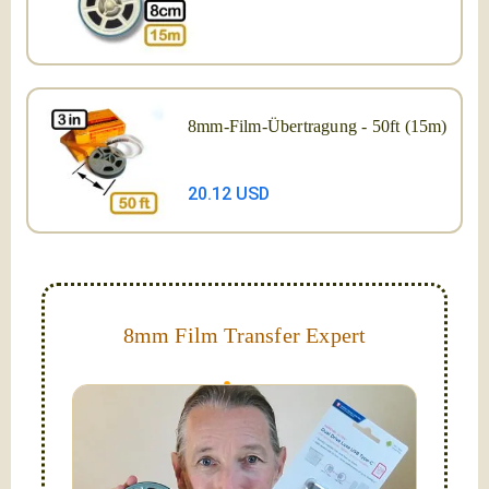
8mm-Film-Übertragung - 50ft (15m)
20.12 USD
8mm Film Transfer Expert
Simplify - get your films in a "grab and go" format!
We transfer 8mm or Super 8 films onto a handy USB
stick (or hard drive.)