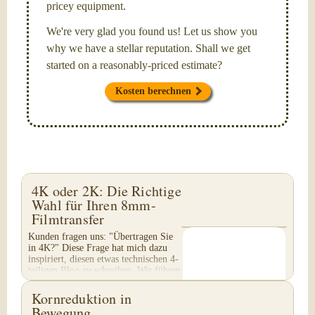
pricey equipment.
We're very glad you found us! Let us show you
why we have a stellar reputation. Shall we get
started on a reasonably-priced estimate?
Kosten berechnen
4K oder 2K: Die Richtige
Wahl für Ihren 8mm-
Filmtransfer
Kunden fragen uns: "Übertragen Sie
in 4K?" Diese Frage hat mich dazu
inspiriert, diesen etwas technischen 4-
teiligen Blog zu schreiben. Wir führen
keinen 4K-Transfer von 8mm-Filmen
durch...
Kornreduktion in
Bewegung