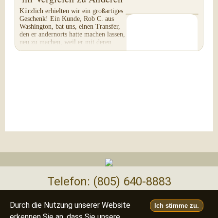
Kürzlich erhielten wir ein großartiges
Geschenk! Ein Kunde, Rob C. aus
Washington, bat uns, einen Transfer,
den er andernorts hatte machen lassen,
neu zu machen, weil er mit deren
Arbeit...
Telefon: (805) 640-8883
Deutsch
Français
Italiano
English
•
•
•
Durch die Nutzung unserer Website
Ich stimme zu.
erkennen Sie an, dass Sie unsere