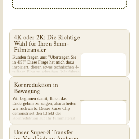
4K oder 2K: Die Richtige
Wahl für Ihren 8mm-
Filmtransfer
Kunden fragen uns: "Übertragen Sie
in 4K?" Diese Frage hat mich dazu
inspiriert, diesen etwas technischen 4-
teiligen Blog zu schreiben. Wir führen
keinen 4K-Transfer von 8mm-Filmen
durch...
Kornreduktion in
Bewegung
Wir beginnen damit, Ihnen das
Endergebnis zu zeigen, also arbeiten
wir rückwärts. Dieser kurze Clip
demonstriert den Effekt der
Kornreduktion auf Ihr Filmmaterial.
Achten Sie besonders auf...
Unser Super-8 Transfer
im Vergleich zu Anderen