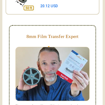
20.12 USD
8mm Film Transfer Expert
Simplify - get your films in a "grab and go" format!
We transfer 8mm or Super 8 films onto a handy USB
stick (or hard drive.)
Hello, I'm Nathaniel. My wife Laura and I are
FilmFix — a two person team.
I am the technical expert with a
degree in motion
picture and photography, from Brooks Institute,
Santa Barbara, CA.