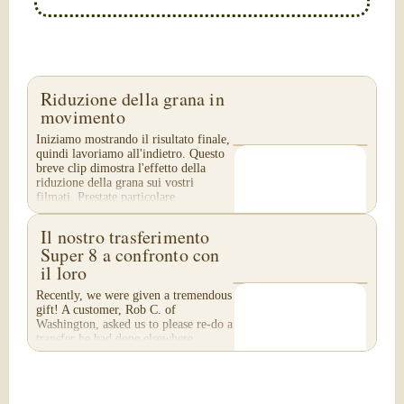
Riduzione della grana in
movimento
Iniziamo mostrando il risultato finale,
quindi lavoriamo all'indietro. Questo
breve clip dimostra l'effetto della
riduzione della grana sui vostri
filmati. Prestate particolare
attenzione...
Il nostro trasferimento
Super 8 a confronto con
il loro
Recently, we were given a tremendous
gift! A customer, Rob C. of
Washington, asked us to please re-do a
transfer he had done elsewhere,
because he was disappointed with
their work. He felt...