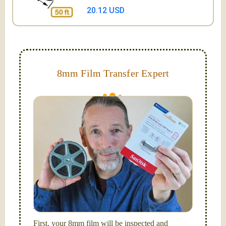
20.12 USD
8mm Film Transfer Expert
Simplify - get your films in a "grab and go" format!
We transfer 8mm or Super 8 films onto a handy USB
stick (or hard drive.)
Hello, I'm Nathaniel. My wife Laura and I are
FilmFix — a two person team.
I am the technical expert with a
degree in motion
picture and photography, from Brooks Institute,
Santa Barbara, CA.
First, your 8mm film will be inspected and