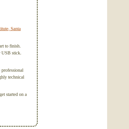
itute, Santa
t to finish.
or USB stick.
e professional
ghly technical
et started on a