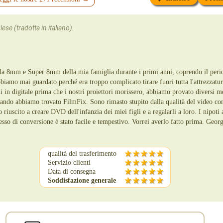
ese (tradotta in italiano).
ola 8mm e Super 8mm della mia famiglia durante i primi anni, coprendo il peri
bbiamo mai guardato perché era troppo complicato tirare fuori tutta l'attrezzat
i in digitale prima che i nostri proiettori morissero, abbiamo provato diversi m
uando abbiamo trovato FilmFix. Sono rimasto stupito dalla qualità del video con
 riuscito a creare DVD dell'infanzia dei miei figli e a regalarli a loro. I nipoti
esso di conversione è stato facile e tempestivo. Vorrei averlo fatto prima. Geor
qualità del trasferimento
Servizio clienti
Data di consegna
Soddisfazione generale