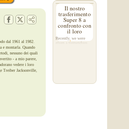
Il nostro
trasferimento
Super 8 a
confronto con
il loro
Recently, we were
odo dal 1961 al 1982.
given a tremendous
ura e montarla. Quando
gift! A customer, Rob
C. of Washington,
etodi, nessuno dei quali
asked us to please re-
vertito - a mio parere,
do a transfer he had
 adorano vedere i loro
done elsewhere,
ge Treiber Jacksonville,
because he was
disappointed with their
work. He felt...