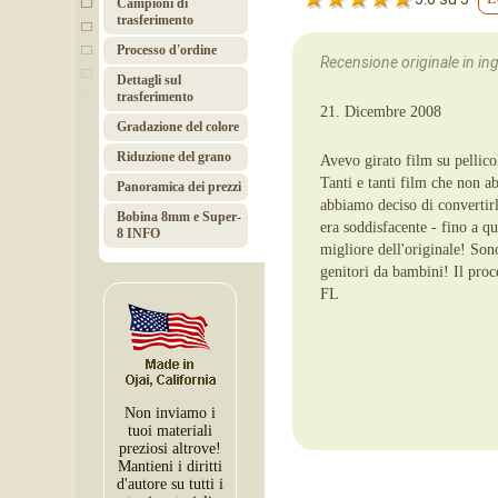
Campioni di
trasferimento
Processo d'ordine
Recensione originale in ingl
Dettagli sul
trasferimento
21. Dicembre 2008
Gradazione del colore
Riduzione del grano
Avevo girato film su pellic
Tanti e tanti film che non a
Panoramica dei prezzi
abbiamo deciso di convertirl
Bobina 8mm e Super-
era soddisfacente - fino a q
8 INFO
migliore dell'originale! Sono
genitori da bambini! Il proc
FL
Non inviamo i
tuoi materiali
preziosi altrove!
Mantieni i diritti
d'autore su tutti i