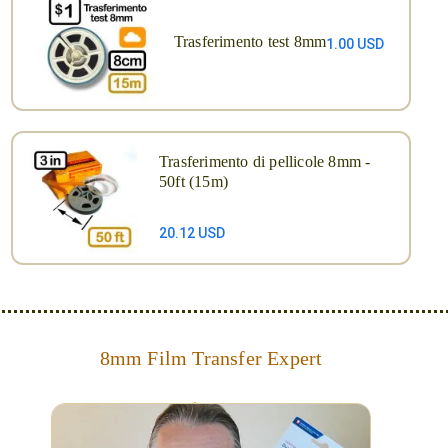
Trasferimento test 8mm
1.00 USD
Trasferimento di pellicole 8mm -
50ft (15m)
20.12 USD
8mm Film Transfer Expert
Simplify - get your films in a "grab and go" format!
We transfer 8mm or Super 8 films onto a handy USB