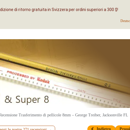
izione di ritorno gratuita in Svizzera per ordini superiori a 300 $!
Deuts
Recensione Trasferimento di pellicole 8mm – George Treiber, Jacksonville FL
Indietro
Pros
eggi le nostre 271 recensioni →