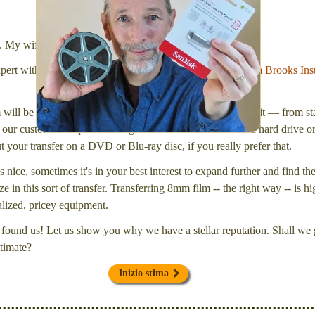
stick (or hard drive.)
l. My wife Laura and I are FilmFix — a two person team.
xpert with a
degree in motion picture and photography, from Brooks Inst
will be inspected and carefully cleaned. Then, I'll convert it — from star
our customers request that digital files be delivered onto a hard drive 
your transfer on a DVD or Blu-ray disc, if you really prefer that.
s nice, sometimes it's in your best interest to expand further and find th
e in this sort of transfer. Transferring 8mm film -- the right way -- is hi
ialized, pricey equipment.
found us! Let us show you why we have a stellar reputation. Shall we g
timate?
Inizio stima