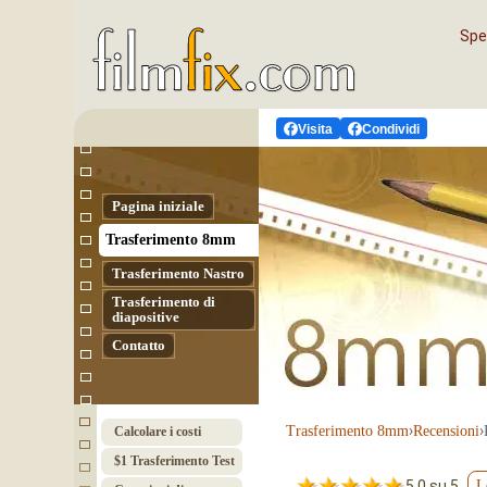
Sped
Visita
Condividi
Pagina iniziale
Tras­fe­ri­men­to 8mm
Tras­fe­ri­men­to Nas­tro
Trasferimento di
diapositive
Contatto
›
›
Tras­fe­ri­men­to 8mm
Recensioni
Calcolare i costi
$1 Trasferimento Test
5.0 su 5
L