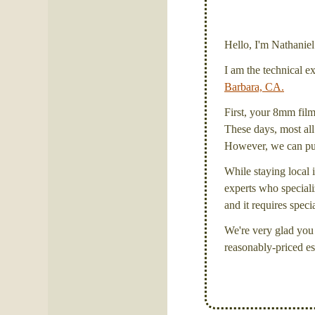
Hello, I'm Nathanie
I am the technical e
Barbara, CA.
First, your 8mm film 
These days, most all 
However, we can put 
While staying local i
experts who specializ
and it requires spec
We're very glad you 
reasonably-priced es