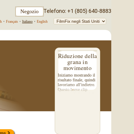
Telefono: +1 (805) 640-8883
Negozio
ch
•
Français
•
Italiano
•
English
Riduzione della
grana in
movimento
Iniziamo mostrando il
risultato finale, quindi
lavoriamo all'indietro.
Questo breve clip
dimostra l'effetto della
riduzione della grana
sui vostri filmati.
Prestate particolare
attenzione...
simo