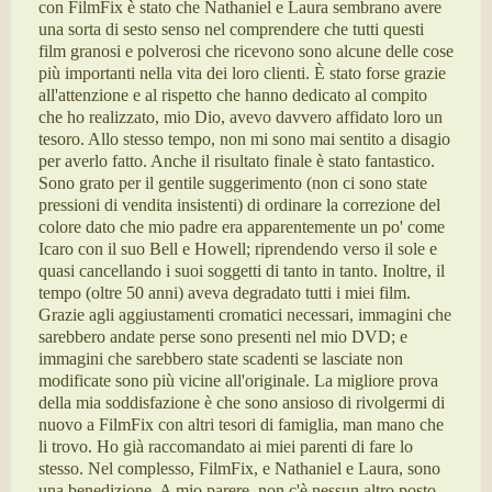
con FilmFix è stato che Nathaniel e Laura sembrano avere
una sorta di sesto senso nel comprendere che tutti questi
film granosi e polverosi che ricevono sono alcune delle cose
più importanti nella vita dei loro clienti. È stato forse grazie
all'attenzione e al rispetto che hanno dedicato al compito
che ho realizzato, mio Dio, avevo davvero affidato loro un
tesoro. Allo stesso tempo, non mi sono mai sentito a disagio
per averlo fatto. Anche il risultato finale è stato fantastico.
Sono grato per il gentile suggerimento (non ci sono state
pressioni di vendita insistenti) di ordinare la correzione del
colore dato che mio padre era apparentemente un po' come
Icaro con il suo Bell e Howell; riprendendo verso il sole e
quasi cancellando i suoi soggetti di tanto in tanto. Inoltre, il
tempo (oltre 50 anni) aveva degradato tutti i miei film.
Grazie agli aggiustamenti cromatici necessari, immagini che
sarebbero andate perse sono presenti nel mio DVD; e
immagini che sarebbero state scadenti se lasciate non
modificate sono più vicine all'originale. La migliore prova
della mia soddisfazione è che sono ansioso di rivolgermi di
nuovo a FilmFix con altri tesori di famiglia, man mano che
li trovo. Ho già raccomandato ai miei parenti di fare lo
stesso. Nel complesso, FilmFix, e Nathaniel e Laura, sono
una benedizione. A mio parere, non c'è nessun altro posto