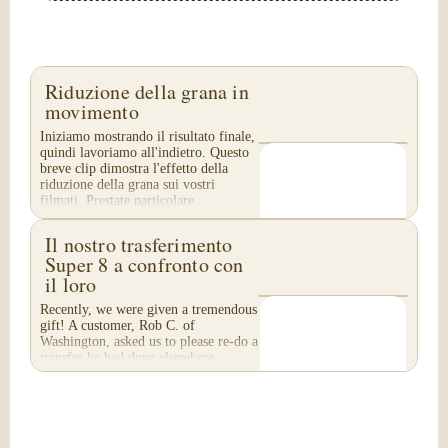
Riduzione della grana in
movimento
Iniziamo mostrando il risultato finale,
quindi lavoriamo all'indietro. Questo
breve clip dimostra l'effetto della
riduzione della grana sui vostri
filmati. Prestate particolare
attenzione...
Il nostro trasferimento
Super 8 a confronto con
il loro
Recently, we were given a tremendous
gift! A customer, Rob C. of
Washington, asked us to please re-do a
transfer he had done elsewhere,
because he was disappointed with
their work. He felt...