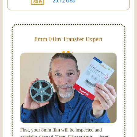
20.12 USD
8mm Film Transfer Expert
Simplify - get your films in a "grab and go" format!
We transfer 8mm or Super 8 films onto a handy USB
stick (or hard drive.)
Hello, I'm Nathaniel. My wife Laura and I are
FilmFix — a two person team.
I am the technical expert with a
degree in motion
picture and photography, from Brooks Institute,
Santa Barbara, CA.
First, your 8mm film will be inspected and