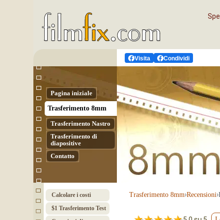
Sped
Visita
Condividi
Pagina iniziale
Tras­fe­ri­men­to 8mm
Tras­fe­ri­men­to Nas­tro
Trasferimento di
diapositive
Contatto
›
›
Tras­fe­ri­men­to 8mm
Recensioni
Calcolare i costi
$1 Trasferimento Test
5.0 su 5
L