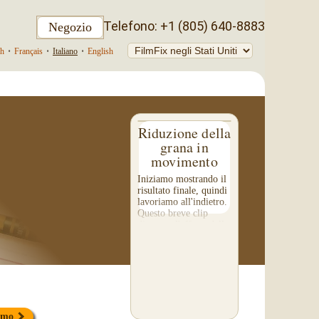
Telefono: +1 (805) 640-8883
Negozio
ch
•
Français
•
Italiano
•
English
Riduzione della
grana in
movimento
Iniziamo mostrando il
risultato finale, quindi
lavoriamo all'indietro.
Questo breve clip
dimostra l'effetto della
riduzione della grana
sui vostri filmati.
Prestate particolare
attenzione...
simo