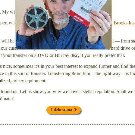
l. My wife Laura and I are FilmFix — a two person team.
xpert with a
degree in motion picture and photography, from Brooks Inst
will be inspected and carefully cleaned. Then, I'll convert it — from star
our customers request that digital files be delivered onto a hard drive 
your transfer on a DVD or Blu-ray disc, if you really prefer that.
s nice, sometimes it's in your best interest to expand further and find th
e in this sort of transfer. Transferring 8mm film -- the right way -- is hi
ialized, pricey equipment.
found us! Let us show you why we have a stellar reputation. Shall we g
timate?
Inizio stima