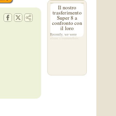
Il nostro
trasferimento
Super 8 a
confronto con
il loro
Recently, we were
given a tremendous
gift! A customer, Rob
C. of Washington,
asked us to please re-
do a transfer he had
done elsewhere,
because he was
disappointed with their
work. He felt...