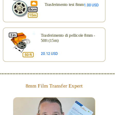
Trasferimento test 8mm
1.00 USD
Trasferimento di pellicole 8mm -
50ft (15m)
20.12 USD
8mm Film Transfer Expert
Simplify - get your films in a "grab and go" format!
We transfer 8mm or Super 8 films onto a handy USB
stick (or hard drive.)