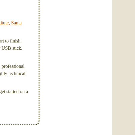
itute, Santa
t to finish.
or USB stick.
e professional
ghly technical
et started on a