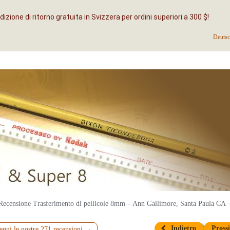
izione di ritorno gratuita in Svizzera per ordini superiori a 300 $!
Deuts
Recensione Trasferimento di pellicole 8mm – Ann Gallimore, Santa Paula CA
Indietro
Pros
eggi le nostre 271 recensioni →