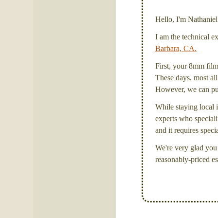
Hello, I'm Nathanie
I am the technical e
Barbara, CA.
First, your 8mm film 
These days, most all 
However, we can put 
While staying local i
experts who specializ
and it requires spec
We're very glad you 
reasonably-priced es