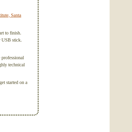
itute, Santa
t to finish.
or USB stick.
e professional
ghly technical
et started on a