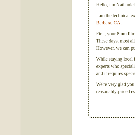
Hello, I'm Nathanie
I am the technical e
Barbara, CA.
First, your 8mm film 
These days, most all 
However, we can put 
While staying local i
experts who specializ
and it requires spec
We're very glad you 
reasonably-priced es