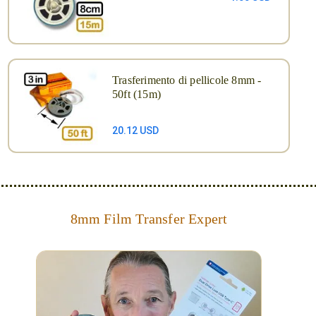
Trasferimento di pellicole 8mm -
50ft (15m)
20.12 USD
8mm Film Transfer Expert
Simplify - get your films in a "grab and go" format!
We transfer 8mm or Super 8 films onto a handy USB
stick (or hard drive.)