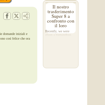
Il nostro
trasferimento
Super 8 a
confronto con
il loro
Recently, we were
mie domande iniziali e
given a tremendous
Sono così felice che ora
gift! A customer, Rob
C. of Washington,
asked us to please re-
do a transfer he had
done elsewhere,
because he was
disappointed with their
work. He felt...