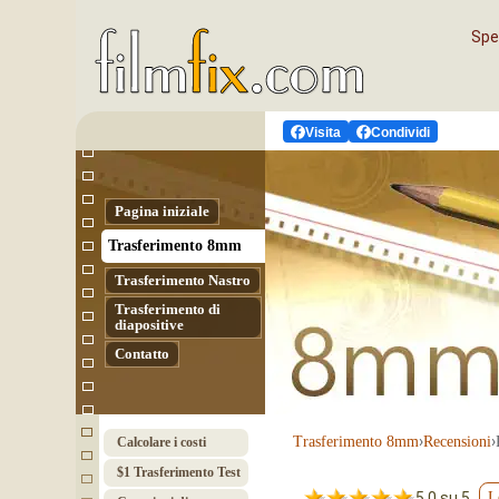
Sped
Visita
Condividi
Pagina iniziale
Tras­fe­ri­men­to 8mm
Tras­fe­ri­men­to Nas­tro
Trasferimento di
diapositive
Contatto
›
›
Tras­fe­ri­men­to 8mm
Recensioni
Calcolare i costi
$1 Trasferimento Test
5.0 su 5
L