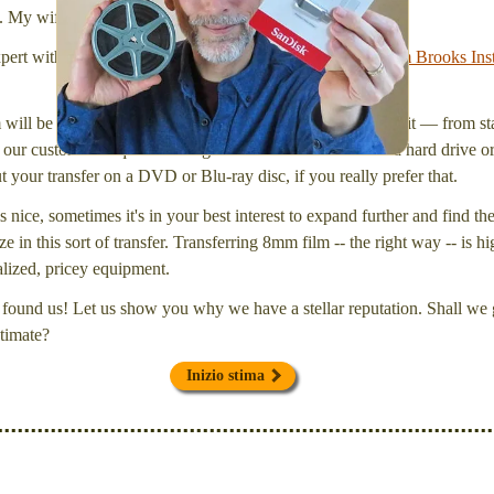
l. My wife Laura and I are FilmFix — a two person team.
xpert with a
degree in motion picture and photography, from Brooks Inst
will be inspected and carefully cleaned. Then, I'll convert it — from star
our customers request that digital files be delivered onto a hard drive 
your transfer on a DVD or Blu-ray disc, if you really prefer that.
s nice, sometimes it's in your best interest to expand further and find th
e in this sort of transfer. Transferring 8mm film -- the right way -- is hi
ialized, pricey equipment.
found us! Let us show you why we have a stellar reputation. Shall we g
timate?
Inizio stima