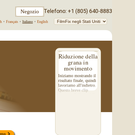
Telefono: +1 (805) 640-8883
Negozio
ch
•
Français
•
Italiano
•
English
Riduzione della
grana in
movimento
Iniziamo mostrando il
risultato finale, quindi
lavoriamo all'indietro.
Questo breve clip
dimostra l'effetto della
riduzione della grana
sui vostri filmati.
Prestate particolare
attenzione...
simo