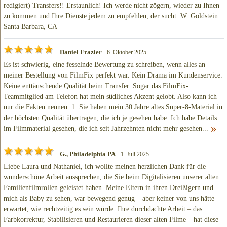
redigiert) Transfers!! Erstaunlich! Ich werde nicht zögern, wieder zu Ihnen
zu kommen und Ihre Dienste jedem zu empfehlen, der sucht. W. Goldstein
Santa Barbara, CA
Daniel Frazier
· 6. Oktober 2025
Es ist schwierig, eine fesselnde Bewertung zu schreiben, wenn alles an
meiner Bestellung von FilmFix perfekt war. Kein Drama im Kundenservice.
Keine enttäuschende Qualität beim Transfer. Sogar das FilmFix-
Teammitglied am Telefon hat mein südliches Akzent gelobt. Also kann ich
nur die Fakten nennen. 1. Sie haben mein 30 Jahre altes Super-8-Material in
der höchsten Qualität übertragen, die ich je gesehen habe. Ich habe Details
»
im Filmmaterial gesehen, die ich seit Jahrzehnten nicht mehr gesehen...
G., Philadelphia PA
· 1. Juli 2025
Liebe Laura und Nathaniel, ich wollte meinen herzlichen Dank für die
wunderschöne Arbeit aussprechen, die Sie beim Digitalisieren unserer alten
Familienfilmrollen geleistet haben. Meine Eltern in ihren Dreißigern und
mich als Baby zu sehen, war bewegend genug – aber keiner von uns hätte
erwartet, wie rechtzeitig es sein würde. Ihre durchdachte Arbeit – das
Farbkorrektur, Stabilisieren und Restaurieren dieser alten Filme – hat diese