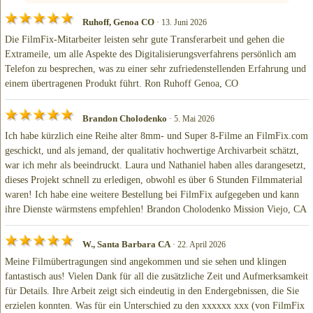
Ruhoff, Genoa CO
· 13. Juni 2026
Die FilmFix-Mitarbeiter leisten sehr gute Transferarbeit und gehen die
Extrameile, um alle Aspekte des Digitalisierungsverfahrens persönlich am
Telefon zu besprechen, was zu einer sehr zufriedenstellenden Erfahrung und
einem übertragenen Produkt führt. Ron Ruhoff Genoa, CO
Brandon Cholodenko
· 5. Mai 2026
Ich habe kürzlich eine Reihe alter 8mm- und Super 8-Filme an FilmFix.com
geschickt, und als jemand, der qualitativ hochwertige Archivarbeit schätzt,
war ich mehr als beeindruckt. Laura und Nathaniel haben alles darangesetzt,
dieses Projekt schnell zu erledigen, obwohl es über 6 Stunden Filmmaterial
waren! Ich habe eine weitere Bestellung bei FilmFix aufgegeben und kann
ihre Dienste wärmstens empfehlen! Brandon Cholodenko Mission Viejo, CA
W., Santa Barbara CA
· 22. April 2026
Meine Filmübertragungen sind angekommen und sie sehen und klingen
fantastisch aus! Vielen Dank für all die zusätzliche Zeit und Aufmerksamkeit
für Details. Ihre Arbeit zeigt sich eindeutig in den Endergebnissen, die Sie
erzielen konnten. Was für ein Unterschied zu den xxxxxx xxx (von FilmFix