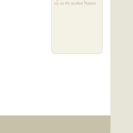
sie an die großen Namen
— Google Drive, iCloud,
Dropbox. Warum also
bietet ein
Filmdigitalisierungs-
Unternehmen seinen
eigenen...