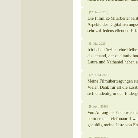
[13. Juni 2026]
Die FilmFix-Mitarbeiter leis
Aspekte des Digitalisierungs
sehr zufriedenstellenden Er
[5. Mai 2026]
Ich habe kürzlich eine Reih
als jemand, der qualitativ ho
Laura und Nathaniel haben al
[22. April 2026]
Meine Filmübertragungen sin
Vielen Dank für all die zusä
sich eindeutig in den Enderge
[9. April 2026]
Von Anfang bis Ende war di
beim ersten Telefonanruf war
geduldig meine Liste von Fra
[8. März 2026]