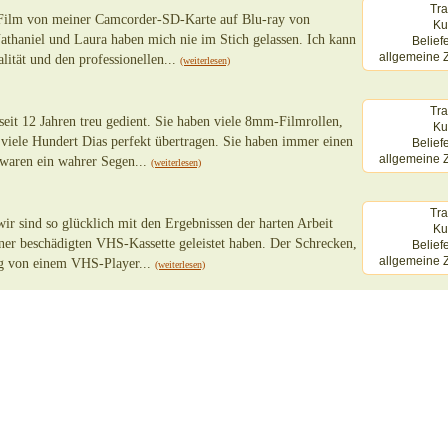
Tra
 Film von meiner Camcorder-SD-Karte auf Blu-ray von
Ku
athaniel und Laura haben mich nie im Stich gelassen. Ich kann
Belief
allgemeine Z
lität und den professionellen...
(weiterlesen)
Tra
seit 12 Jahren treu gedient. Sie haben viele 8mm-Filmrollen,
Ku
iele Hundert Dias perfekt übertragen. Sie haben immer einen
Belief
allgemeine Z
 waren ein wahrer Segen...
(weiterlesen)
Tra
ir sind so glücklich mit den Ergebnissen der harten Arbeit
Ku
iner beschädigten VHS-Kassette geleistet haben. Der Schrecken,
Belief
allgemeine Z
ng von einem VHS-Player...
(weiterlesen)