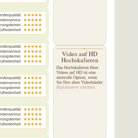
Filme oder einzelne
Ausschnitte Ihres...
nsferqualität
ndenservice
erungstermin
ufriedenheit
nsferqualität
ndenservice
Video auf HD
erungstermin
Hochskalieren
ufriedenheit
Das Hochskalieren Ihrer
Videos auf HD ist eine
sinnvolle Option, wenn
nsferqualität
Sie Ihre alten Videobänder
ndenservice
digitalisieren möchten.
erungstermin
Professionell
ufriedenheit
hochskaliertes
Filmmaterial ergibt ein
viel schöneres...
nsferqualität
ndenservice
erungstermin
ufriedenheit