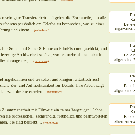
Tra
ten sehr gute Transferarbeit und gehen die Extrameile, um alle
Ku
verfahrens persönlich am Telefon zu besprechen, was zu einer
Belief
allgemeine Z
fahrung und einem...
(weiterlesen)
Tra
e alter 8mm- und Super 8-Filme an FilmFix.com geschickt, und
Ku
chwertige Archivarbeit schätzt, war ich mehr als beeindruckt.
Belief
allgemeine Z
les darangesetzt,...
(weiterlesen)
Tra
d angekommen und sie sehen und klingen fantastisch aus!
Ku
tzliche Zeit und Aufmerksamkeit für Details. Ihre Arbeit zeigt
Belief
allgemeine Z
bnissen, die Sie erzielen...
(weiterlesen)
Tra
e Zusammenarbeit mit Film-fix ein reines Vergnügen! Schon
Ku
en sie professionell, sachkundig, freundlich und beantworteten
Belief
allgemeine Z
gen. Sie sind bestrebt,...
(weiterlesen)