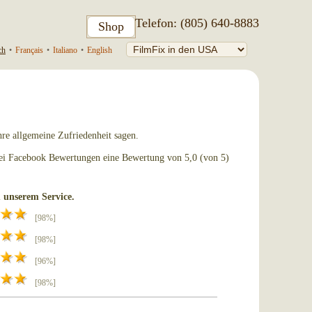
Telefon: (805) 640-8883
Shop
ch
•
Français
•
Italiano
•
English
hre allgemeine Zufriedenheit sagen.
bei Facebook Bewertungen eine Bewertung von 5,0 (von 5)
 unserem Service.
[98%]
[98%]
[96%]
[98%]