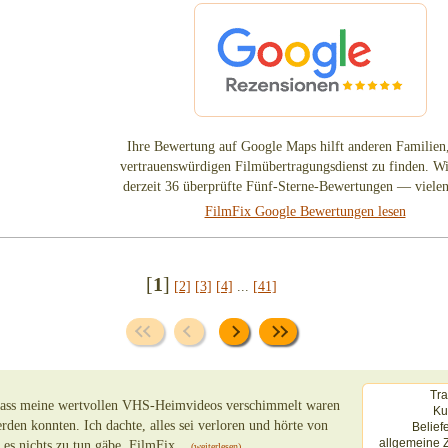
Ihre Bewertung auf Google Maps hilft anderen Familien,
vertrauenswürdigen Filmübertragungsdienst zu finden. W
derzeit 36 überprüfte Fünf-Sterne-Bewertungen — viele
FilmFix Google Bewertungen lesen
[
1
]
[2]
[3]
[4]
...
[41]
Tra
 dass meine wertvollen VHS-Heimvideos verschimmelt waren
Ku
rden konnten. Ich dachte, alles sei verloren und hörte von
Belief
allgemeine Z
es nichts zu tun gäbe. FilmFix...
(weiterlesen)