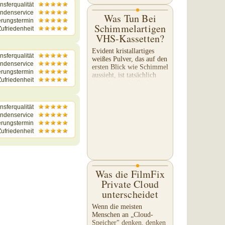
nsferqualität
ndenservice
Was Tun Bei
erungstermin
Schimmelartigen
ufriedenheit
VHS-Kassetten?
Evident kristallartiges
nsferqualität
weißes Pulver, das auf den
ndenservice
ersten Blick wie Schimmel
erungstermin
aussieht, ist tatsächlich
ufriedenheit
eine chemische Reaktion,
die auftritt, während das
VHS-Band langsam
nsferqualität
zerfällt. Ein Band...
ndenservice
erungstermin
ufriedenheit
Was die FilmFix
Private Cloud
unterscheidet
Wenn die meisten
Menschen an „Cloud-
Speicher" denken, denken