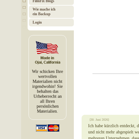
FilmFix Blogs
Wie mache ich
ein Backup
Login
Wir schicken Ihre
wertvollen
Materialien nicht
irgendwohin! Sie
behalten das
Urheberrecht an
all Ihren
persönlichen
Materialien.
[30. Juni 2026]
Ich habe kürzlich entdeckt,
und nicht mehr abgespielt we
mehreren Unternehmen, dass 