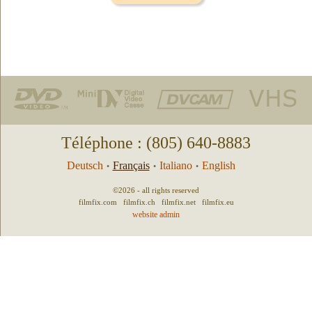
Téléphone : (805) 640-8883
Deutsch
Français
Italiano
English
•
•
•
©2026 - all rights reserved
filmfix.com
filmfix.ch
filmfix.net
filmfix.eu
website admin